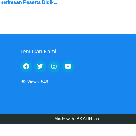
nerimaan Peserta Didik...
Temukan Kami
Views:
549
Made with IBS Al Ikhlas