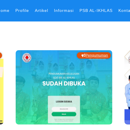
Home
Profile
Artikel
Informasi
PSB AL-IKHLAS
Kont
Pengumuman