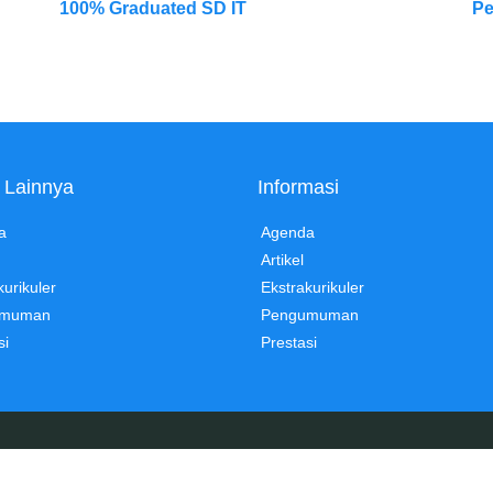
100% Graduated SD IT
Pe
 Lainnya
Informasi
a
Agenda
Artikel
kurikuler
Ekstrakurikuler
umuman
Pengumuman
si
Prestasi