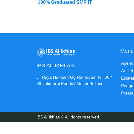
100% Graduated SMP IT
RRDigital.id
Menu
Agend
IBS AL-IKHLAS
Artikel
Jl. Raya Hankam Gg Rambutan RT 06 /
Ekstra
03 Jatimurni Pondok Melati-Bekasi
Peng
Presta
IBS Al Ikhlas © All rights reserved.